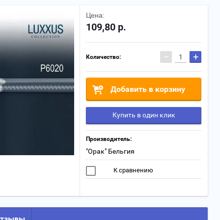
Цена:
109,80
р.
−
+
Количество:
Добавить в корзину
Купить в один клик
Производитель:
"Oрак" Бельгия
К сравнению
тзывы