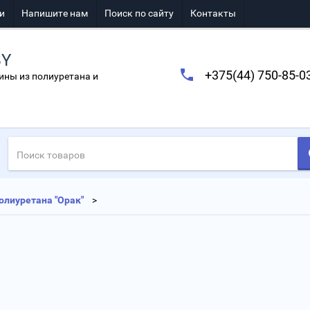
и
Напишите нам
Поиск по сайту
Контакты
BY
+375(44) 750-85-0
ины из полиуретана и
олиуретана "Орак"