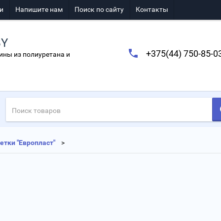
и
Напишите нам
Поиск по сайту
Контакты
BY
+375(44) 750-85-0
ины из полиуретана и
етки "Европласт"